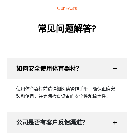
Our FAQ’s
常见问题解答?
如何安全使用体育器材？
使用体育器材前请详细阅读操作手册，确保正确安
装和使用，并定期检查设备的安全性和稳定性。
公司是否有客户反馈渠道？