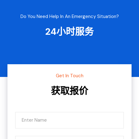
Do You Need Help In An Emergency Situation?
24小时服务
Get In Touch
获取报价