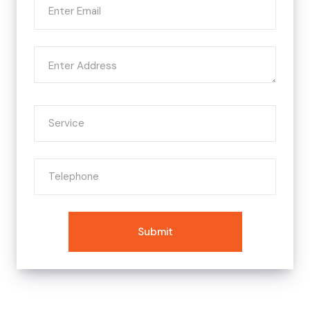
Submit