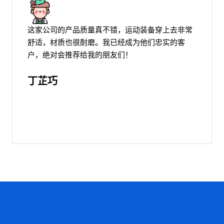
这家公司的产品质量真不错，运动装备穿上去非常
舒适，材质也很耐磨。我已经成为他们忠实的客
户，绝对会推荐给我的朋友们！
丁芷巧