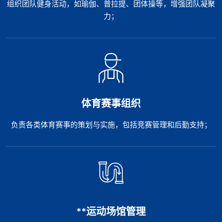
组织团队健身活动，如瑜伽、普拉提、团体操等，增强团队凝聚
力；
体育赛事组织
负责各类体育赛事的策划与实施，包括竞赛管理和后勤支持；
**运动场馆管理