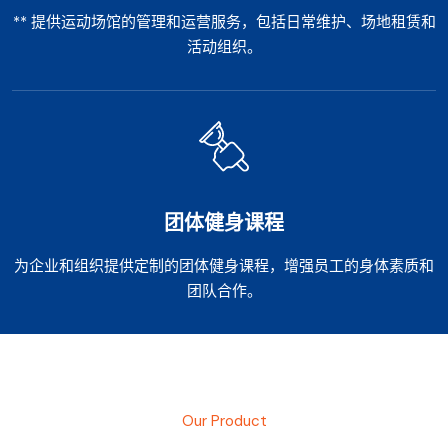
** 提供运动场馆的管理和运营服务，包括日常维护、场地租赁和
活动组织。
团体健身课程
为企业和组织提供定制的团体健身课程，增强员工的身体素质和
团队合作。
Our Product