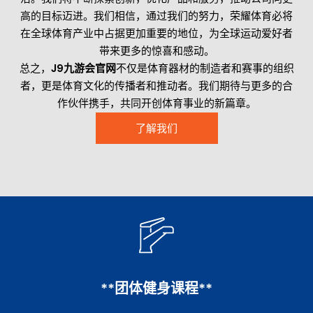
高的目标迈进。我们相信，通过我们的努力，荣耀体育必将
在全球体育产业中占据更加重要的地位，为全球运动爱好者
带来更多的惊喜和感动。
总之，
J9九游会官网
不仅是体育器材的制造者和赛事的组织
者，更是体育文化的传播者和推动者。我们期待与更多的合
作伙伴携手，共同开创体育事业的新篇章。
了解我们
**团体健身课程**