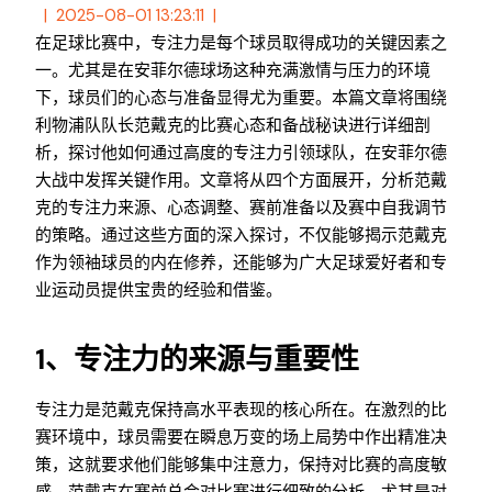
2025-08-01 13:23:11
在足球比赛中，专注力是每个球员取得成功的关键因素之
一。尤其是在安菲尔德球场这种充满激情与压力的环境
下，球员们的心态与准备显得尤为重要。本篇文章将围绕
利物浦队队长范戴克的比赛心态和备战秘诀进行详细剖
析，探讨他如何通过高度的专注力引领球队，在安菲尔德
大战中发挥关键作用。文章将从四个方面展开，分析范戴
克的专注力来源、心态调整、赛前准备以及赛中自我调节
的策略。通过这些方面的深入探讨，不仅能够揭示范戴克
作为领袖球员的内在修养，还能够为广大足球爱好者和专
业运动员提供宝贵的经验和借鉴。
1、专注力的来源与重要性
专注力是范戴克保持高水平表现的核心所在。在激烈的比
赛环境中，球员需要在瞬息万变的场上局势中作出精准决
策，这就要求他们能够集中注意力，保持对比赛的高度敏