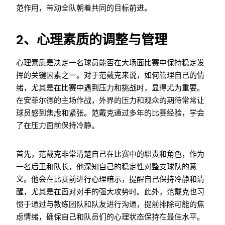
范作用，带动全队朝着共同的目标前进。
2、心理素质的调整与管理
心理素质是决定一名球员能否在大场面比赛中保持稳定发
挥的关键因素之一。对于范戴克来说，如何管理自己的情
绪，尤其是在比赛中遇到压力和挑战时，显得尤为重要。
在安菲尔德的主场作战，外界的压力和观众的期待常常让
球员感到焦虑和紧张。范戴克通过多年的比赛经验，学会
了在压力面前保持冷静。
首先，范戴克非常清楚自己在比赛中的职责和角色，作为
一名后卫和队长，他深知自己的稳定性对整支球队的意
义。他会在比赛前进行心理暗示，提醒自己保持冷静和清
醒，尤其是在面对对手的强大攻势时。此外，范戴克也习
惯于通过与教练团队和队友进行沟通，提前排除可能的焦
虑情绪，确保自己和队员们的心理状态保持在最佳水平。