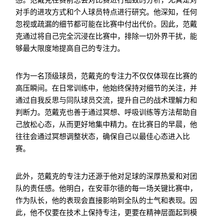
感。范戴克在赛前总会对比赛进行细致的分析，尤其是对
对手的进攻方式和个人球员特点进行研究。他深知，任何
忽视或疏漏的细节都可能在比赛中付出代价。因此，范戴
克通过将自己完全沉浸在比赛中，排除一切外界干扰，能
够最大限度地提高自己的专注力。
作为一名顶级球员，范戴克的专注力不仅仅体现在比赛的
高压瞬间。在日常训练中，他始终保持对细节的关注，并
通过自我反思与同队球员交流，提升自己的战术理解力和
判断力。范戴克也善于通过冥想、呼吸训练等方法帮助自
己放松心态，从而更好地集中精力。在比赛日的早晨，他
往往会通过冥想调整状态，确保自己以最佳心态进入比
赛。
此外，范戴克的专注力还源于他对足球的深厚热爱和对团
队的责任感。他明白，在安菲尔德的每一场关键比赛中，
作为队长，他的表现会直接影响到全队的士气和表现。因
此，他不仅要在技术上保持专注，更要在精神层面起到模