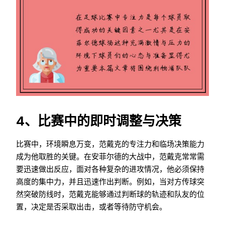
4、比赛中的即时调整与决策
比赛中，环境瞬息万变，范戴克的专注力和临场决策能力
成为他取胜的关键。在安菲尔德的大战中，范戴克常常需
要迅速做出反应，面对各种复杂的进攻情况，他必须保持
高度的集中力，并且迅速作出判断。例如，当对方传球突
然突破防线时，范戴克能够通过判断球的轨迹和队友的位
置，决定是否采取出击，或者等待防守机会。