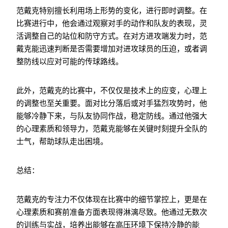
范戴克特别擅长利用场上形势的变化，进行即时调整。在
比赛进行中，他会通过观察对手的动作和队友的表现，灵
活调整自己的站位和防守方式。在对方进攻端发力时，范
戴克能迅速判断是否需要增加对进攻球员的压迫，或者调
整防线以应对可能的传球路线。
此外，范戴克的比赛中，不仅仅是技术上的应变，心理上
的调整也至关重要。面对比分落后或对手猛烈攻势时，他
能够冷静下来，与队友协同作战，稳定防线。通过他强大
的心理素质和领导力，范戴克能够在关键时刻提升全队的
士气，帮助球队走出困境。
总结：
范戴克的专注力不仅体现在比赛中的细节掌控上，更是在
心理素质和赛前准备方面表现得淋漓尽致。他通过无数次
的训练与实战，培养出能够在高压环境下保持冷静的能