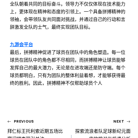
全队朝着共同的目标奋斗。领导力不仅仅体现在技术能力
上，更体现在精神和态度的引领上。一个具备拼搏精神的
领袖，会带领队友共同面对挑战，并通过自己的行动和言
辞激发全队的士气，最终实现团队目标。
九游会平台
最后，拼搏精神促进了球员在团队中的角色塑造。每一位
球员在团队中的角色都不尽相同，而拼搏精神让球员能够
发挥自己的最大潜力，无论是在进攻端还是防守端。每个
球员都明白，只有为团队的整体利益着想，才能够获得最
终的胜利。因此，拼搏精神不仅帮助球员个人
PREVIOUS
NEXT
拜仁标王托利索近期五场比
探索流浪者队足球新纪元面