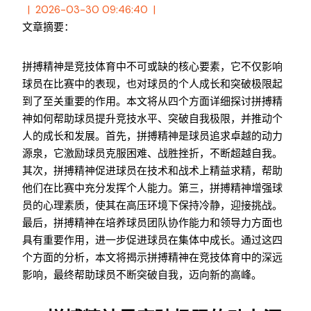
2026-03-30 09:46:40
文章摘要：
拼搏精神是竞技体育中不可或缺的核心要素，它不仅影响
球员在比赛中的表现，也对球员的个人成长和突破极限起
到了至关重要的作用。本文将从四个方面详细探讨拼搏精
神如何帮助球员提升竞技水平、突破自我极限，并推动个
人的成长和发展。首先，拼搏精神是球员追求卓越的动力
源泉，它激励球员克服困难、战胜挫折，不断超越自我。
其次，拼搏精神促进球员在技术和战术上精益求精，帮助
他们在比赛中充分发挥个人能力。第三，拼搏精神增强球
员的心理素质，使其在高压环境下保持冷静，迎接挑战。
最后，拼搏精神在培养球员团队协作能力和领导力方面也
具有重要作用，进一步促进球员在集体中成长。通过这四
个方面的分析，本文将揭示拼搏精神在竞技体育中的深远
影响，最终帮助球员不断突破自我，迈向新的高峰。