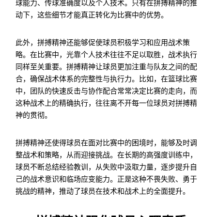
球能力、传球准确度以及个人技术。只有在拼搏精神的推
动下，这些细节才能真正转化为比赛中的优势。
此外，拼搏精神还能够促使球员积极学习和应用战术策
略。在比赛中，光靠个人技术往往不足以取胜，战术执行
同样至关重要。拼搏精神让球员更加注重与队友之间的配
合，确保战术体系的完整性与执行力。比如，在篮球比赛
中，团队的快速反击与协作配合常常决定比赛的走向，而
这种战术上的精确执行，往往离不开每一位球员对拼搏精
神的贯彻。
拼搏精神还使得球员在面对比赛中的困境时，能够及时调
整战术和策略，从而迎接挑战。在长期的高强度训练中，
球员不断总结经验教训，从失败中汲取力量，逐步提升自
己的战术意识和临场应变能力。正是这种不畏失败、勇于
挑战的精神，推动了球员在技术和战术上的全面提升。