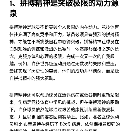
1、拼搏精神是突破极限的动力源
泉
拼搏精神是球员不断突破个人极限的内在动力。竞技体育
往往充满了高度竞争和压力，球员必须具备强烈的拼搏精
神，才能在不断挑战自我中取得突破。拼搏精神让球员在
面对艰难的训练和激烈的比赛时，依然能够保持坚定的信
念，克服身体和心理的极限，完成一次又一次的自我超
越。例如，许多世界级运动员通过无数次的失败和重压，
最终实现了历史性的突破，他们的成功并非偶然，而是源
自拼搏精神的强大驱动。
拼搏精神还可以帮助球员在遭遇伤病或低谷期时重新站起
来。伤病是竞技体育中常见的挑战，但在拼搏精神的驱动
下，许多球员依然能够通过艰苦的康复训练重新恢复状
态，并且以更强的姿态回到赛场上。比如，著名篮球运动
员科比·布莱恩特在经历了多次伤病后，依然保持着顽强的