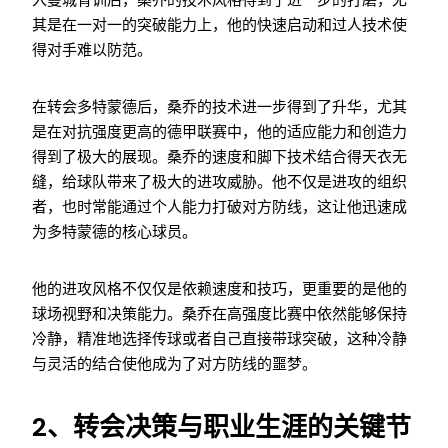
入曼城青训后，桑乔的技术风格得到了进一步的打磨，尤
其是在一对一的突破能力上，他的快速启动和过人技术使
得对手难以防范。
在转会多特蒙德后，桑乔的技术进一步得到了升华，尤其
是在对抗强度更高的德甲联赛中，他的适应能力和创造力
得到了极大的展现。桑乔的速度和脚下技术结合得天衣无
缝，给球队带来了极大的进攻威胁。他不仅是进攻的组织
者，也时常能通过个人能力打破对方防线，这让他迅速成
为多特蒙德的核心球员。
他的进攻风格不仅仅是依赖速度和技巧，更重要的是他的
球场视野和决策能力。桑乔在高强度比赛中依然能够保持
冷静，精准地选择传球或者自己直接带球突破，这种冷静
与灵活的结合使他成为了对方防线的噩梦。
2、转会决策与职业生涯的关键节