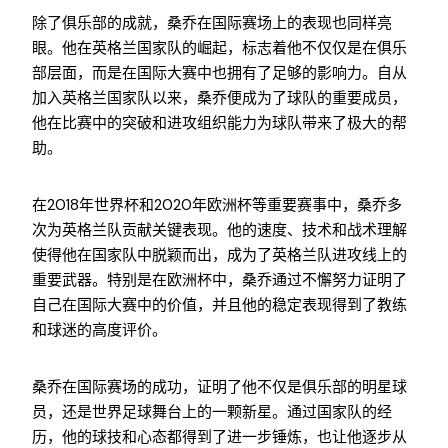
除了俱乐部的成就，桑乔在国际赛场上的表现也同样亮
眼。他在英格兰国家队的崛起，标志着他不仅仅是在俱乐
部层面，而是在国际大赛中也拥有了足够的影响力。自从
加入英格兰国家队以来，桑乔便成为了球队的重要成员，
他在比赛中的突破和进攻组织能力为球队带来了极大的帮
助。
在2018年世界杯和2020年欧洲杯等重要赛事中，桑乔多
次为英格兰队贡献关键表现。他的速度、技术和战术理解
使得他在国家队中脱颖而出，成为了英格兰队进攻线上的
重要武器。特别是在欧洲杯中，桑乔通过不懈努力证明了
自己在国际大赛中的价值，并且他的稳定表现得到了教练
和球迷的高度评价。
桑乔在国际赛场的成功，证明了他不仅是俱乐部的明星球
员，还是世界足球舞台上的一颗新星。通过国家队的经
历，他的球技和心态都得到了进一步锤炼，也让他逐步从