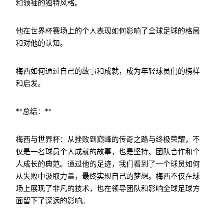
和领袖的独特风格。
他在世界杯赛场上的个人表现如何影响了全球足球的格局
和对他的认知。
梅西如何通过自己的故事和成就，成为年轻球员们的榜样
和启发。
**总结：**
梅西与世界杯：从挫败到巅峰的传奇之路与终极荣耀，不
仅是一名球员个人成就的故事，也是坚持、团队合作和个
人成长的典范。通过他的足迹，我们看到了一个球员如何
从失败中汲取力量，最终实现自己的梦想。梅西不仅在球
场上展现了非凡的技术，也在领导团队和影响全球足球方
面留下了深远的影响。