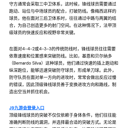
守方通常会采取三中卫体系，这时候，锋线球员需要通过
跑动、站位与中场球员的配合，打破防线。像梅西这样的
球员，他在面对三后卫体系时，往往通过中路与两翼的结
合，为自己创造更多的射门空间。在这种情况下，法甲顶
级球员的快速反应和视野非常关键。
在面对4-4-2或4-3-3的传统防线时，锋线球员往往需要
依靠速度和位置感来突破防线。比如，基恩和贝尔纳多
（Bernardo Silva）这种球员，他们通过快速的插上跑动和
纵深跑位，能够迅速突破防守球员，形成单刀球。此外，
防守队员在面对单一方向的进攻时，常常会做出反应过慢
的错误，因此顶级锋线球员善于变换进攻方向和路线，制
造出空当并抓住机会。
J9九游会登录入口
顶级锋线球员的突破不仅仅依赖于身体条件，他们往往能
准确判断防线的漏洞，并选择最合适的突破方式。无论是