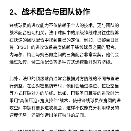
2、战术配合与团队协作
锋线球员的进攻能力不仅依赖于个人的技术，更与团队的
战术配合密切相关。法甲球队中的顶级锋线球员往往能够
在快速的团队配合中找到自己的定位。例如，巴黎圣日耳
曼（PSG）的进攻体系高度依赖于锋线球员之间的配合。
内马尔、梅西与姆巴佩之间的三角配合非常默契，他们会
通过短传、倒三角配合等多种方式迅速撕开对方防线。
此外，法甲的顶级球员通常会根据对方防线的不同布置进
行调整。在面对密集防守时，他们会通过换位、拉扯空当
等方式打破对方的防线。比如，巴黎圣日耳曼的进攻时常
采用“高位压迫+宽度拉伸”战术，使得锋线球员在宽阔的进
攻空间中拥有更多进攻机会，这样不仅能充分利用球员的
速度优势，还能创造出单打独斗的局面。