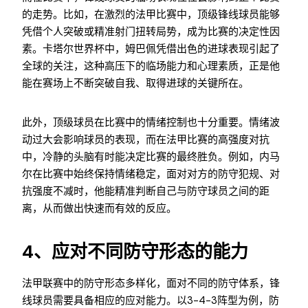
的走势。比如，在激烈的法甲比赛中，顶级锋线球员能够
凭借个人突破或精准射门扭转局势，成为比赛的决定性因
素。卡塔尔世界杯中，姆巴佩凭借出色的进球表现引起了
全球的关注，这种高压下的临场能力和心理素质，正是他
能在赛场上不断突破自我、取得进球的关键所在。
此外，顶级球员在比赛中的情绪控制也十分重要。情绪波
动过大会影响球员的表现，而在法甲比赛的高强度对抗
中，冷静的头脑有时能决定比赛的最终胜负。例如，内马
尔在比赛中始终保持情绪稳定，面对对方的防守犯规、对
抗强度不减时，他能精准判断自己与防守球员之间的距
离，从而做出快速而有效的反应。
4、应对不同防守形态的能力
法甲联赛中的防守形态多样化，面对不同的防守体系，锋
线球员需要具备相应的应对能力。以3-4-3阵型为例，防