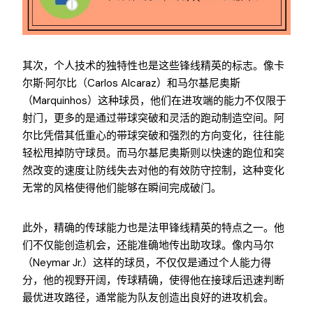
其次，个人技术的独特性也是这些锋线精英的标志。像卡
尔斯·阿尔比（Carlos Alcaraz）和马尔基尼奥斯
（Marquinhos）这种球员，他们在进攻端的能力不仅限于
射门，更多的是通过带球突破和灵活的跑动制造空间。阿
尔比凭借其低重心的带球突破和强烈的方向变化，往往能
轻松甩掉防守球员。而马尔基尼奥斯则以快速的跑位和突
然改变的速度让防线失去对他的有效防守控制，这种变化
无常的风格使得他们能够在瞬间完成破门。
此外，精确的传球能力也是法甲锋线精英的特点之一。他
们不仅能创造机会，还能准确地传出助攻球。像内马尔
（Neymar Jr.）这样的球员，不仅仅是通过个人能力得
分，他的视野开阔，传球精确，使得他在接球后迅速判断
最优进攻路径，通常能为队友创造出良好的进攻机会。