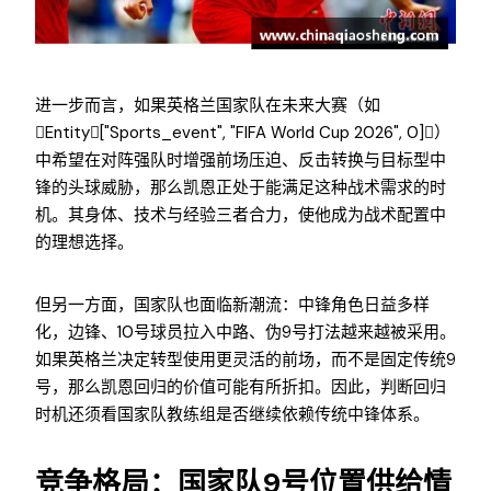
进一步而言，如果英格兰国家队在未来大赛（如
entity["sports_event", "FIFA World Cup 2026", 0]）
中希望在对阵强队时增强前场压迫、反击转换与目标型中
锋的头球威胁，那么凯恩正处于能满足这种战术需求的时
机。其身体、技术与经验三者合力，使他成为战术配置中
的理想选择。
但另一方面，国家队也面临新潮流：中锋角色日益多样
化，边锋、10号球员拉入中路、伪9号打法越来越被采用。
如果英格兰决定转型使用更灵活的前场，而不是固定传统9
号，那么凯恩回归的价值可能有所折扣。因此，判断回归
时机还须看国家队教练组是否继续依赖传统中锋体系。
竞争格局：国家队9号位置供给情