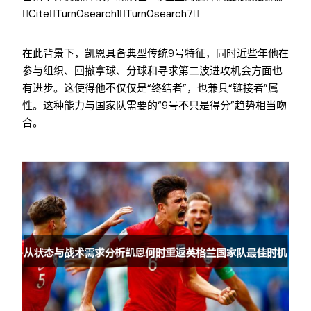
citeturn0search1turn0search7
在此背景下，凯恩具备典型传统9号特征，同时近些年他在
参与组织、回撤拿球、分球和寻求第二波进攻机会方面也
有进步。这使得他不仅仅是“终结者”，也兼具“链接者”属
性。这种能力与国家队需要的“9号不只是得分”趋势相当吻
合。