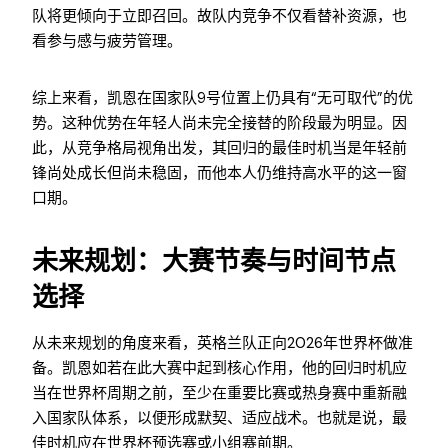
队将更倾向于立即召回。故队内竞争不仅看替补资源，也
看参与感与疲劳管理。
综上来看，凯恩在国家队9号位置上仍具有“无可取代”的优
势。这种优势在年轻人尚未完全接替的阶段最为明显。因
此，从竞争格局视角出发，其回归的最佳时机当是年轻前
锋尚处成长但尚未稳固，而他本人仍维持高水平的这一窗
口期。
未来规划：大赛节奏与时间节点
选择
从未来规划的角度来看，英格兰队正向2026年世界杯做准
备。凯恩如若在此大赛中起到核心作用，他的回归时机应
当在世界杯周期之前，至少在重要比赛或热身赛中重新融
入国家队体系，以便形成默契、适应战术。也就是说，最
佳时机应在世界杯预选赛或小组赛前期。