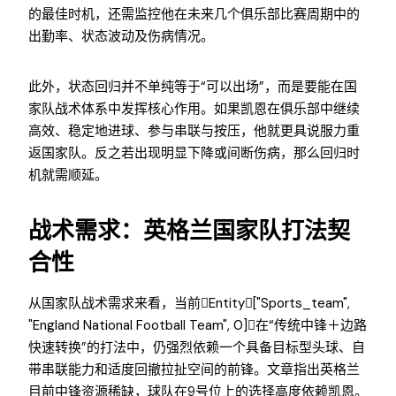
的最佳时机，还需监控他在未来几个俱乐部比赛周期中的
出勤率、状态波动及伤病情况。
此外，状态回归并不单纯等于“可以出场”，而是要能在国
家队战术体系中发挥核心作用。如果凯恩在俱乐部中继续
高效、稳定地进球、参与串联与按压，他就更具说服力重
返国家队。反之若出现明显下降或间断伤病，那么回归时
机就需顺延。
战术需求：英格兰国家队打法契
合性
从国家队战术需求来看，当前entity["sports_team",
"England National Football Team", 0]在“传统中锋＋边路
快速转换”的打法中，仍强烈依赖一个具备目标型头球、自
带串联能力和适度回撤拉扯空间的前锋。文章指出英格兰
目前中锋资源稀缺，球队在9号位上的选择高度依赖凯恩。