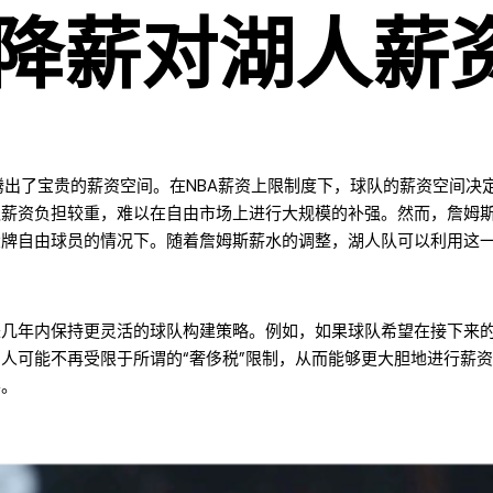
斯降薪对湖人薪
腾出了宝贵的薪资空间。在NBA薪资上限制度下，球队的薪资空间决
队薪资负担较重，难以在自由市场上进行大规模的补强。然而，詹姆
大牌自由球员的情况下。随着詹姆斯薪水的调整，湖人队可以利用这
来几年内保持更灵活的球队构建策略。例如，如果球队希望在接下来
人可能不再受限于所谓的“奢侈税”限制，从而能够更大胆地进行薪
要。