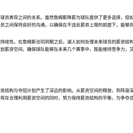
与球员表现之间的关系。虽然詹姆斯降薪为球队提供了更多选择，但
球员之间保持良好的沟通，以确保在不违反薪资上限的前提下，能够
可持续性。在詹姆斯合同到期之后，湖人如何处理未来球员的薪资结
规划薪资空间，确保球队能够在未来几个赛季中，既能维持竞争力，
薪资结构与夺冠计划产生了深远的影响。从薪资空间的释放，到阵容
人将在合理利用薪资空间的同时，努力保持薪资结构的平衡，为争夺