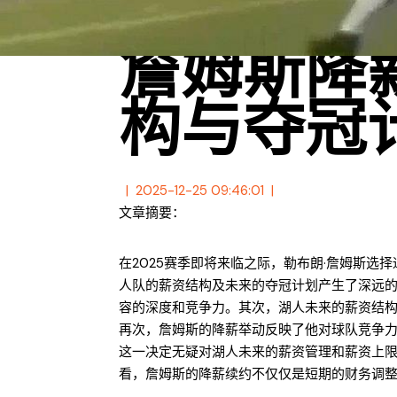
詹姆斯降
构与夺冠
2025-12-25 09:46:01
文章摘要：
在2025赛季即将来临之际，勒布朗·詹姆斯
人队的薪资结构及未来的夺冠计划产生了深远
容的深度和竞争力。其次，湖人未来的薪资结
再次，詹姆斯的降薪举动反映了他对球队竞争
这一决定无疑对湖人未来的薪资管理和薪资上
看，詹姆斯的降薪续约不仅仅是短期的财务调