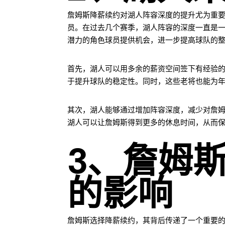
詹姆斯降薪续约对湖人阵容深度的提升尤为重
员。在过去几个赛季，湖人阵容的深度一直是
潜力的角色球员提供机会，进一步提高球队的
首先，湖人可以用多余的薪资空间签下有经验
于提升球队的稳定性。同时，这些老将也能为年
其次，湖人能够通过增加阵容深度，减少对詹
湖人可以让詹姆斯得到更多的休息时间，从而
3、詹姆
的影响
詹姆斯选择降薪续约，其背后传递了一个重要