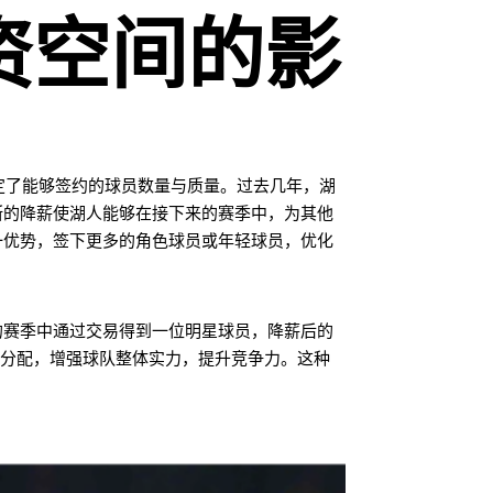
资空间的影
定了能够签约的球员数量与质量。过去几年，湖
斯的降薪使湖人能够在接下来的赛季中，为其他
一优势，签下更多的角色球员或年轻球员，优化
的赛季中通过交易得到一位明星球员，降薪后的
资分配，增强球队整体实力，提升竞争力。这种