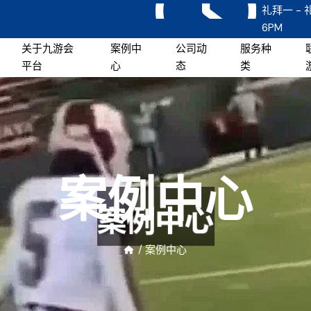
礼拜一 - 
6PM
关于九游会
案例中
公司动
服务种
平台
心
态
类
案例中心
/
案例中心