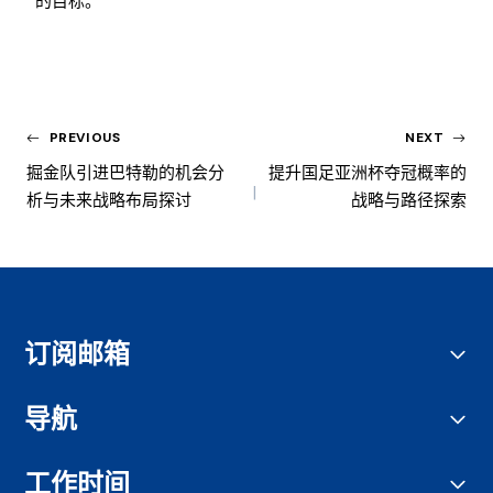
的目标。
PREVIOUS
NEXT
掘金队引进巴特勒的机会分
提升国足亚洲杯夺冠概率的
析与未来战略布局探讨
战略与路径探索
订阅邮箱
导航
工作时间