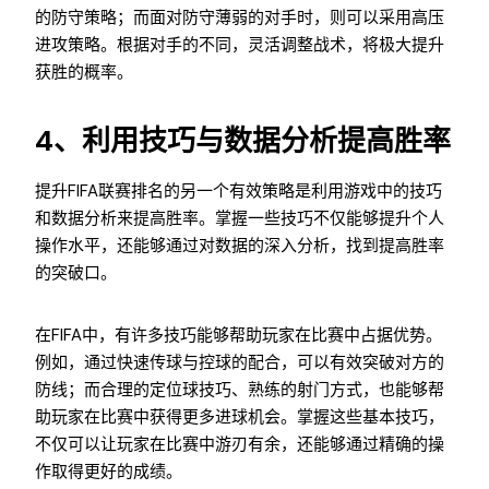
的防守策略；而面对防守薄弱的对手时，则可以采用高压
进攻策略。根据对手的不同，灵活调整战术，将极大提升
获胜的概率。
4、利用技巧与数据分析提高胜率
提升FIFA联赛排名的另一个有效策略是利用游戏中的技巧
和数据分析来提高胜率。掌握一些技巧不仅能够提升个人
操作水平，还能够通过对数据的深入分析，找到提高胜率
的突破口。
在FIFA中，有许多技巧能够帮助玩家在比赛中占据优势。
例如，通过快速传球与控球的配合，可以有效突破对方的
防线；而合理的定位球技巧、熟练的射门方式，也能够帮
助玩家在比赛中获得更多进球机会。掌握这些基本技巧，
不仅可以让玩家在比赛中游刃有余，还能够通过精确的操
作取得更好的成绩。