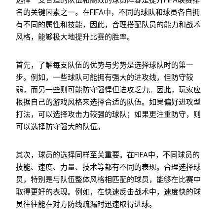
选择一支合适的队伍和高效的球员阵容是提升FIFA联赛排
名的关键因素之一。在FIFA中，不同的球队和球员各自拥
有不同的属性和技能，因此，合理搭配队员的能力和战术
风格，能够极大地提升比赛的胜率。
首先，了解每支队伍的优势与劣势是选择球队时的第一
步。例如，一些球队可能拥有强大的进攻线，但防守较
弱，而另一些则可能防守强悍但进攻乏力。因此，玩家应
根据自己的游戏风格来选择合适的队伍。如果偏好进攻型
打法，可以选择攻击力较强的球队；如果更注重防守，则
可以选择防守强大的队伍。
其次，球员的选择同样至关重要。在FIFA中，不同球员的
技能、速度、力量、技术等都有不同的表现。合理选择球
员，特别是与队伍整体风格相匹配的球员，能够在比赛中
取得更好的表现。例如，在快速反击战术中，速度快的球
员往往能在对方防线疏漏时迅速取得进球。