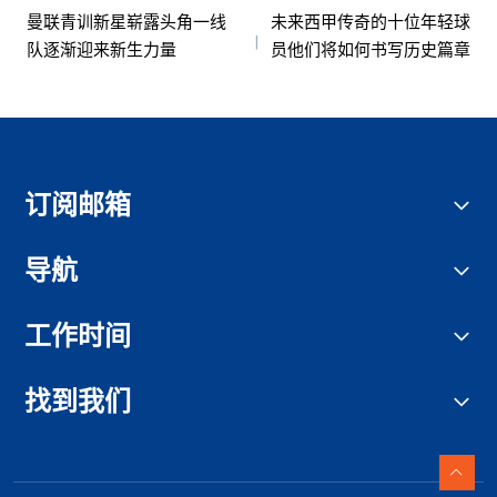
曼联青训新星崭露头角一线
未来西甲传奇的十位年轻球
队逐渐迎来新生力量
员他们将如何书写历史篇章
订阅邮箱
导航
工作时间
找到我们