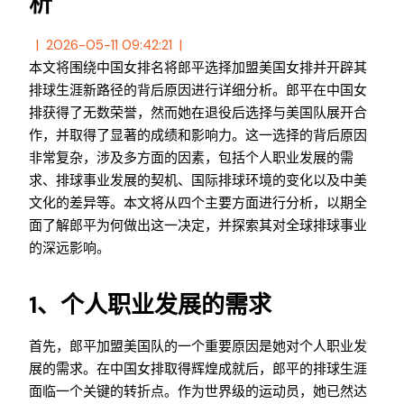
析
2026-05-11 09:42:21
本文将围绕中国女排名将郎平选择加盟美国女排并开辟其
排球生涯新路径的背后原因进行详细分析。郎平在中国女
排获得了无数荣誉，然而她在退役后选择与美国队展开合
作，并取得了显著的成绩和影响力。这一选择的背后原因
非常复杂，涉及多方面的因素，包括个人职业发展的需
求、排球事业发展的契机、国际排球环境的变化以及中美
文化的差异等。本文将从四个主要方面进行分析，以期全
面了解郎平为何做出这一决定，并探索其对全球排球事业
的深远影响。
1、个人职业发展的需求
首先，郎平加盟美国队的一个重要原因是她对个人职业发
展的需求。在中国女排取得辉煌成就后，郎平的排球生涯
面临一个关键的转折点。作为世界级的运动员，她已然达