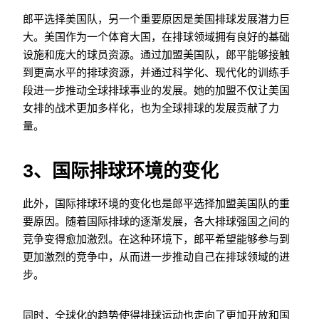
郎平选择美国队，另一个重要原因是美国排球发展潜力巨
大。美国作为一个体育大国，在排球领域拥有良好的基础
设施和庞大的球员资源。通过加盟美国队，郎平能够接触
到更高水平的排球资源，并通过科学化、现代化的训练手
段进一步推动全球排球事业的发展。她的加盟不仅让美国
女排的战术更加多样化，也为全球排球的发展贡献了力
量。
3、国际排球环境的变化
此外，国际排球环境的变化也是郎平选择加盟美国队的重
要原因。随着国际排球的逐渐发展，各大排球强国之间的
竞争变得愈加激烈。在这种环境下，郎平希望能够参与到
更加激烈的竞争中，从而进一步推动自己在排球领域的进
步。
同时，全球化的趋势使得排球运动也走向了更加开放和国