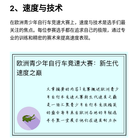
2、速度与技术
在欧洲青少年自行车竞速大赛上，速度与技术是选手们最
关注的焦点。每位参赛选手都在追求自己的极限，通过专
业的训练和精密的赛术来提高速度表现。