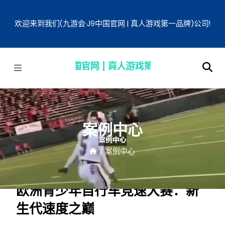
欢迎来到我们(九游会·J9中国官网 | 真人游戏第一品牌)公司!
案例中心
/
案例中心
欧洲青少年自行车竞速大赛：新
生代速度之巅