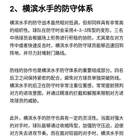
2、横滨水手的防守体系
横滨水手的防守战术虽然相对低调，但却同样具有非常高
的组织性。球队在防守时会采用4-3-3阵型的变形，三名
中场球员会根据场上形势进行积极的协防，尤其是在对方
传中或者快速反击时，横滨水手的防守球员能够迅速回到
阵地，并尽力封堵射门路线。
防线的协作也是横滨水手防守体系的重要组成部分。四名
后卫之间保持紧密的配合，避免对方球员单独突破防线。
横滨水手的后卫在防守时非常注重位置感，常常提前预判
对方的进攻意图，并通过精准的拦截和解围来限制对方进
攻球员的威胁。
此外，横滨水手的防守也具有一定的灵活性。当面对强大
的对手时，球队能够通过收缩阵型，加强防守压迫，迫使
对方失去进攻节奏。而在面对较弱的对手时，横滨水手则