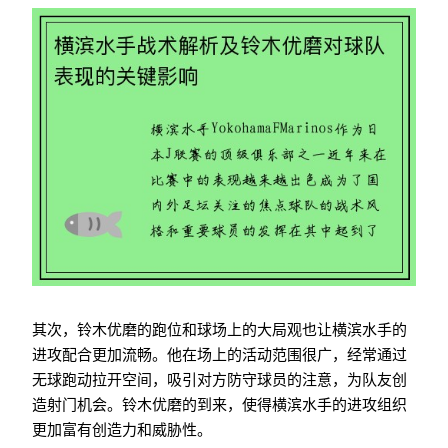
其次，铃木优磨的跑位和球场上的大局观也让横滨水手的
进攻配合更加流畅。他在场上的活动范围很广，经常通过
无球跑动拉开空间，吸引对方防守球员的注意，为队友创
造射门机会。铃木优磨的到来，使得横滨水手的进攻组织
更加富有创造力和威胁性。