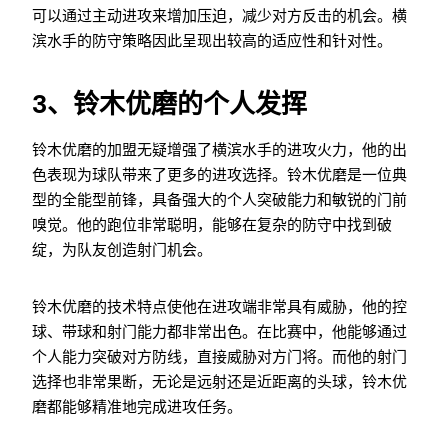
可以通过主动进攻来增加压迫，减少对方反击的机会。横
滨水手的防守策略因此呈现出较高的适应性和针对性。
3、铃木优磨的个人发挥
铃木优磨的加盟无疑增强了横滨水手的进攻火力，他的出
色表现为球队带来了更多的进攻选择。铃木优磨是一位典
型的全能型前锋，具备强大的个人突破能力和敏锐的门前
嗅觉。他的跑位非常聪明，能够在复杂的防守中找到破
绽，为队友创造射门机会。
铃木优磨的技术特点使他在进攻端非常具有威胁，他的控
球、带球和射门能力都非常出色。在比赛中，他能够通过
个人能力突破对方防线，直接威胁对方门将。而他的射门
选择也非常果断，无论是远射还是近距离的头球，铃木优
磨都能够精准地完成进攻任务。