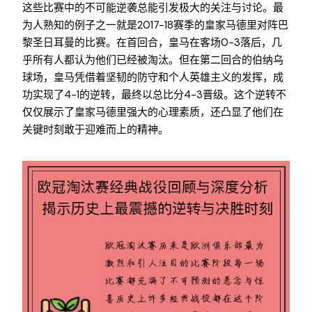
这些比赛中的不可能逆袭总能引发极大的关注与讨论。最
为人熟知的例子之一就是2017-18赛季的皇家马德里对阵巴
黎圣日耳曼的比赛。在首回合，皇马在客场0-3落后，几
乎所有人都认为他们已经被淘汰。但在第二回合的伯纳乌
球场，皇马凭借着坚韧的防守和个人英雄主义的发挥，成
功实现了4-1的逆转，最终以总比分4-3晋级。这个逆转不
仅仅展示了皇家马德里强大的心理素质，还凸显了他们在
关键时刻敢于迎难而上的精神。