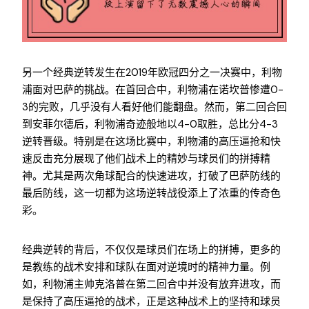
另一个经典逆转发生在2019年欧冠四分之一决赛中，利物
浦面对巴萨的挑战。在首回合中，利物浦在诺坎普惨遭0-
3的完败，几乎没有人看好他们能翻盘。然而，第二回合回
到安菲尔德后，利物浦奇迹般地以4-0取胜，总比分4-3
逆转晋级。特别是在这场比赛中，利物浦的高压逼抢和快
速反击充分展现了他们战术上的精妙与球员们的拼搏精
神。尤其是两次角球配合的快速进攻，打破了巴萨防线的
最后防线，这一切都为这场逆转战役添上了浓重的传奇色
彩。
经典逆转的背后，不仅仅是球员们在场上的拼搏，更多的
是教练的战术安排和球队在面对逆境时的精神力量。例
如，利物浦主帅克洛普在第二回合中并没有放弃进攻，而
是保持了高压逼抢的战术，正是这种战术上的坚持和球员