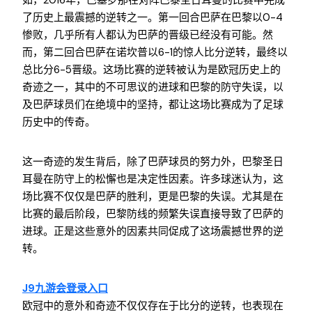
如，2016年，巴塞罗那在对阵巴黎圣日耳曼的比赛中完成
了历史上最震撼的逆转之一。第一回合巴萨在巴黎以0-4
惨败，几乎所有人都认为巴萨的晋级已经没有可能。然
而，第二回合巴萨在诺坎普以6-1的惊人比分逆转，最终以
总比分6-5晋级。这场比赛的逆转被认为是欧冠历史上的
奇迹之一，其中的不可思议的进球和巴黎的防守失误，以
及巴萨球员们在绝境中的坚持，都让这场比赛成为了足球
历史中的传奇。
这一奇迹的发生背后，除了巴萨球员的努力外，巴黎圣日
耳曼在防守上的松懈也是决定性因素。许多球迷认为，这
场比赛不仅仅是巴萨的胜利，更是巴黎的失误。尤其是在
比赛的最后阶段，巴黎防线的频繁失误直接导致了巴萨的
进球。正是这些意外的因素共同促成了这场震撼世界的逆
转。
J9九游会登录入口
欧冠中的意外和奇迹不仅仅存在于比分的逆转，也表现在