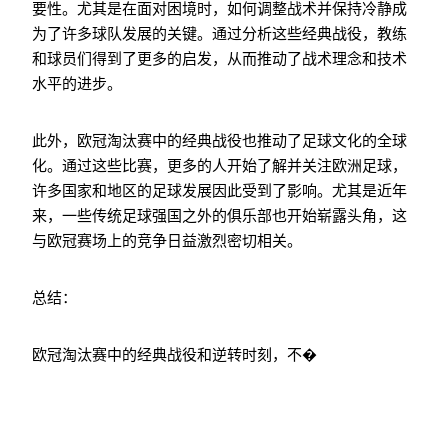
要性。尤其是在面对困境时，如何调整战术并保持冷静成
为了许多球队发展的关键。通过分析这些经典战役，教练
和球员们得到了更多的启发，从而推动了战术理念和技术
水平的进步。
此外，欧冠淘汰赛中的经典战役也推动了足球文化的全球
化。通过这些比赛，更多的人开始了解并关注欧洲足球，
许多国家和地区的足球发展因此受到了影响。尤其是近年
来，一些传统足球强国之外的俱乐部也开始崭露头角，这
与欧冠赛场上的竞争日益激烈密切相关。
总结：
欧冠淘汰赛中的经典战役和逆转时刻，不�